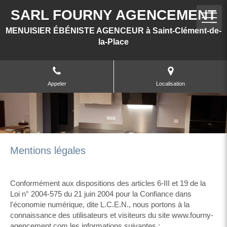
SARL FOURNY AGENCEMENT
MENUISIER ÉBÉNISTE AGENCEUR à Saint-Clément-de-
la-Place
Appeler
Localisation
Mentions légales
Conformément aux dispositions des articles 6-III et 19 de la
Loi n° 2004-575 du 21 juin 2004 pour la Confiance dans
l'économie numérique, dite L.C.E.N., nous portons à la
connaissance des utilisateurs et visiteurs du site www.fourny-
agencement.com les informations suivantes :